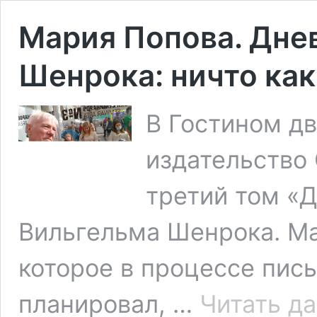
Мария Попова. Дне
Шенрока: ничто ка
В Гостином дво
издательство
третий том «
Вильгельма Шенрока. М
которое в процессе пись
планировал, …
Читать д